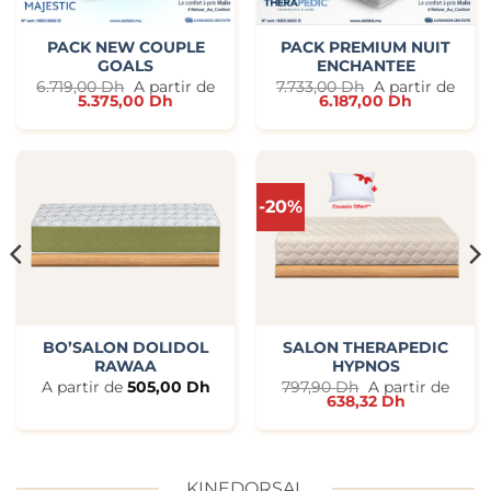
PACK NEW COUPLE
PACK PREMIUM NUIT
GOALS
ENCHANTEE
6.719,00
Dh
A partir de
7.733,00
Dh
A partir de
5.375,00
Dh
6.187,00
Dh
-20%
BO’SALON DOLIDOL
SALON THERAPEDIC
RAWAA
HYPNOS
A partir de
505,00
Dh
797,90
Dh
A partir de
638,32
Dh
KINEDORSAL