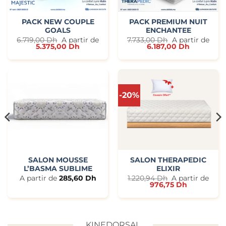
PACK NEW COUPLE
PACK PREMIUM NUIT
GOALS
ENCHANTEE
6.719,00
Dh
A partir de
7.733,00
Dh
A partir de
5.375,00
Dh
6.187,00
Dh
-20%
SALON MOUSSE
SALON THERAPEDIC
L’BASMA SUBLIME
ELIXIR
A partir de
285,60
Dh
1.220,94
Dh
A partir de
976,75
Dh
KINEDORSAL