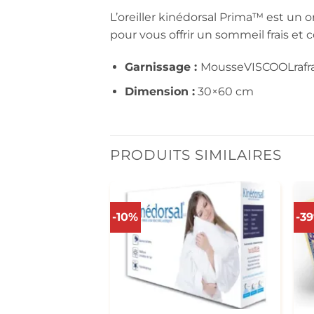
L’oreiller kinédorsal Prima™ est un o
pour vous offrir un sommeil frais et c
Garnissage
:
Mousse
VISCOOL
raf
Dimension
:
3
0×60 cm
PRODUITS SIMILAIRES
-10%
-3
+