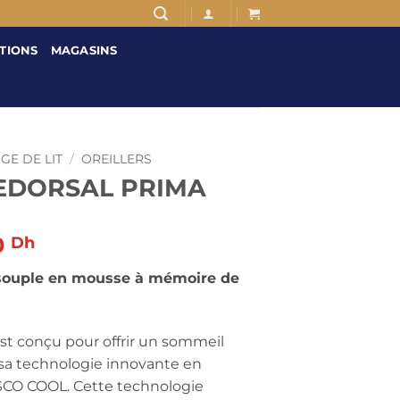
TIONS
MAGASINS
GE DE LIT
/
OREILLERS
NEDORSAL PRIMA
Le
0
Dh
prix
 souple
en mousse à mémoire de
actuel
est :
0 Dh.
289,00 Dh.
est conçu pour offrir un sommeil
à sa technologie innovante en
SCO COOL. Cette technologie