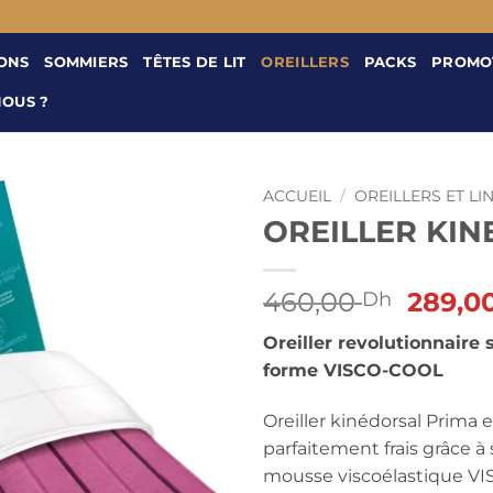
ONS
SOMMIERS
TÊTES DE LIT
OREILLERS
PACKS
PROMO
NOUS ?
ACCUEIL
/
OREILLERS ET LIN
OREILLER KI
Le
460,00
289,0
Dh
prix
Oreiller revolutionnaire
initial
forme VISCO-COOL
était :
460,0
Oreiller kinédorsal Prima 
parfaitement frais grâce 
mousse viscoélastique VI