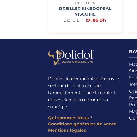
EILLERS
OREILLERS
R KINEDORSAL
OREILLER KINEDORSAL
OENERGY
VISCOFIL
Le
Le
Dh
A partir de
213,18
Dh
191,86
Dh
prix
prix
3,80
Dh
initial
actuel
était :
est :
213,18 Dh.
191,86 Dh.
NA
Mat
Sal
So
Dolidol, leader incontesté dans le
Tête
secteur de la literie et de
Ore
l’ameublement, place le confort
Pac
de ses clients au cœur de sa
Pro
stratégie.
Mag
Qui sommes Nous ?
Qui
Conditions générales de vente
Mentions légales