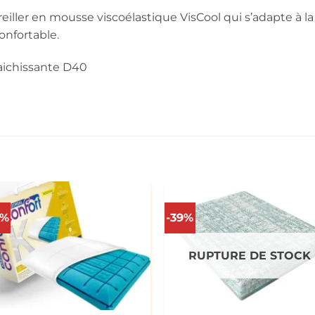
reiller en mousse viscoélastique VisCool qui s’adapte à l
onfortable.
raichissante
D40
9%
-39%
RUPTURE DE STOCK
+
+