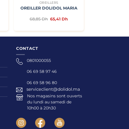
OREILLERS
OREILLER DOLIDOL MARIA
Le
Le
68,85
Dh
65,41
Dh
prix
prix
initial
actuel
était :
est :
68,85 Dh.
65,41 Dh.
CONTACT
0801000055
06 69 58 97 46
06 69 58 96 80
serviceclient@dolidol.ma
Nos magasins sont ouverts
du lundi au samedi de
10h00 à 20h30