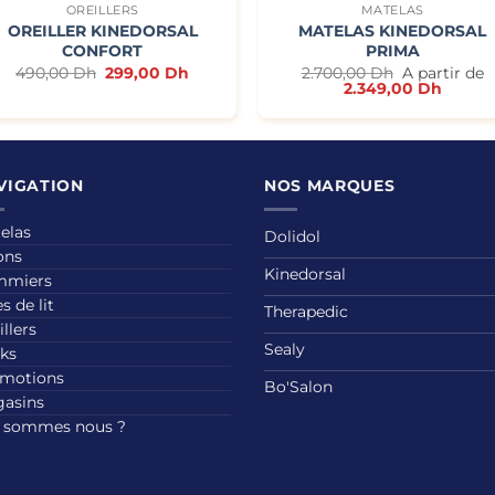
OREILLERS
MATELAS
OREILLER KINEDORSAL
MATELAS KINEDORSAL
CONFORT
PRIMA
Le
Le
490,00
Dh
299,00
Dh
2.700,00
Dh
A partir de
prix
prix
2.349,00
Dh
initial
actuel
était :
est :
490,00 Dh.
299,00 Dh.
VIGATION
NOS MARQUES
elas
Dolidol
ons
Kinedorsal
mmiers
s de lit
Therapedic
illers
Sealy
ks
motions
Bo'Salon
asins
 sommes nous ?