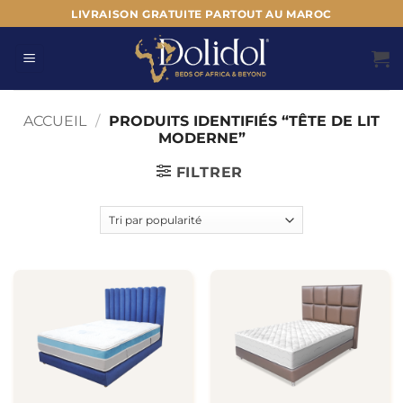
Passer
LIVRAISON GRATUITE PARTOUT AU MAROC
au
contenu
ACCUEIL
/
PRODUITS IDENTIFIÉS “TÊTE DE LIT
MODERNE”
FILTRER