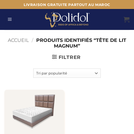
Passer
LIVRAISON GRATUITE PARTOUT AU MAROC
au
contenu
ACCUEIL
/
PRODUITS IDENTIFIÉS “TÊTE DE LIT
MAGNUM”
FILTRER