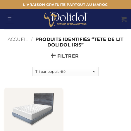
Passer
LIVRAISON GRATUITE PARTOUT AU MAROC
au
contenu
ACCUEIL
/
PRODUITS IDENTIFIÉS “TÊTE DE LIT
DOLIDOL IRIS”
FILTRER