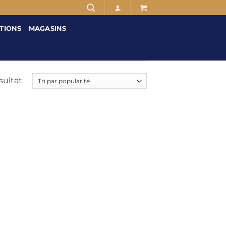
TIONS
MAGASINS
ésultat