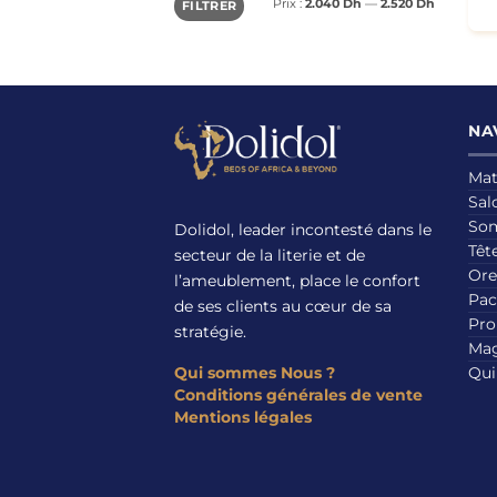
Prix :
2.040 Dh
—
2.520 Dh
FILTRER
min
max
NA
Mat
Sal
So
Dolidol, leader incontesté dans le
Tête
secteur de la literie et de
Ore
l’ameublement, place le confort
Pac
de ses clients au cœur de sa
Pro
stratégie.
Mag
Qui sommes Nous ?
Qui
Conditions générales de vente
Mentions légales