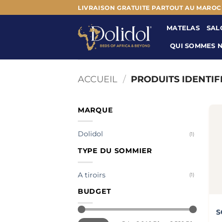
Passer
LIVRAISON GRATUITE PARTOUT AU MAROC
au
MATELAS
SAL
contenu
QUI SOMMES 
ACCUEIL
/
PRODUITS IDENTIF
MARQUE
Dolidol
(1)
TYPE DU SOMMIER
A tiroirs
(1)
BUDGET
S
Prix
Prix