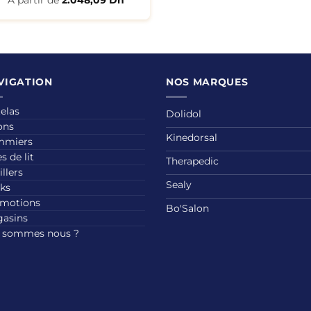
A partir de
2.048,09
Dh
VIGATION
NOS MARQUES
elas
Dolidol
ons
Kinedorsal
mmiers
s de lit
Therapedic
illers
Sealy
ks
motions
Bo'Salon
asins
 sommes nous ?