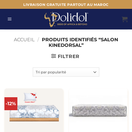
Passer
LIVRAISON GRATUITE PARTOUT AU MAROC
au
contenu
ACCUEIL
/
PRODUITS IDENTIFIÉS “SALON
KINEDORSAL”
FILTRER
-12%