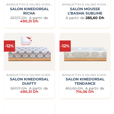
BANQUETTES & SALONS MODERNES
BANQUETTES & SALONS MODERNES
SALON KINEDORSAL
SALON MOUSSE
RICHA
L’BASMA SUBLIME
557,17
Dh
A partir de
A partir de
285,60
Dh
490,31
Dh
-12%
-12%
BANQUETTES & SALONS MODERNES
BANQUETTES & SALONS MODERNES
SALON KINEDORSAL
SALON KINEDORSAL
DIAFTY
TENDANCE
557,17
Dh
A partir de
812,00
Dh
A partir de
490,31
Dh
714,56
Dh