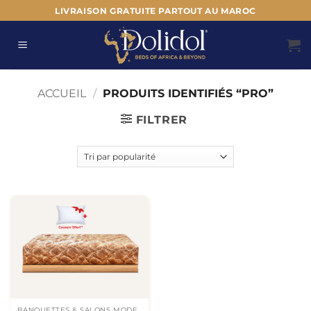
Passer
LIVRAISON GRATUITE PARTOUT AU MAROC
au
contenu
ACCUEIL
/
PRODUITS IDENTIFIÉS “PRO”
FILTRER
BANQUETTES & SALONS MODERNES