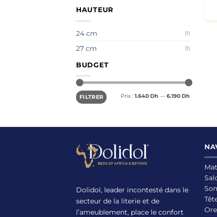
HAUTEUR
24 cm
(1)
27 cm
(1)
BUDGET
Prix
Prix
Prix :
1.640 Dh
—
6.190 Dh
FILTRER
min
max
NA
Mat
Sal
So
Dolidol, leader incontesté dans le
Tête
secteur de la literie et de
Ore
l’ameublement, place le confort