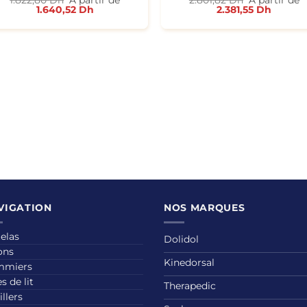
1.822,80
Dh
A partir de
2.801,82
Dh
A partir de
1.640,52
Dh
2.381,55
Dh
VIGATION
NOS MARQUES
elas
Dolidol
ons
Kinedorsal
mmiers
s de lit
Therapedic
illers