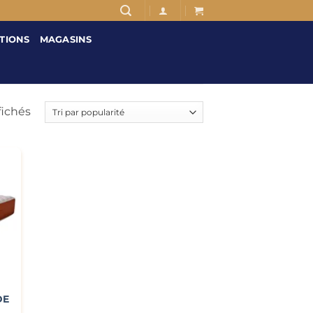
TIONS
MAGASINS
Trié
fichés
par
popularité
DE