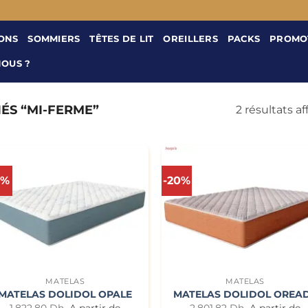
ONS
SOMMIERS
TÊTES DE LIT
OREILLERS
PACKS
PROMO
NOUS ?
ÉS “MI-FERME”
2 résultats af
0%
-20%
+
+
MATELAS
MATELAS
MATELAS DOLIDOL OPALE
MATELAS DOLIDOL OREA