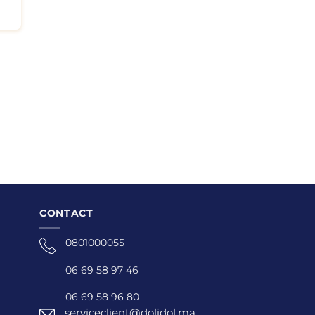
CONTACT
0801000055
06 69 58 97 46
06 69 58 96 80
serviceclient@dolidol.ma