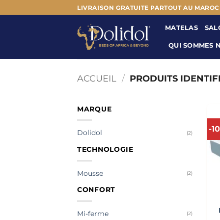
Passer
LIVRAISON GRATUITE PARTOUT AU MAROC
au
MATELAS
SAL
contenu
QUI SOMMES 
ACCUEIL
/
PRODUITS IDENTIFI
MARQUE
-1
Dolidol
(2)
TECHNOLOGIE
Mousse
(2)
CONFORT
Mi-ferme
(2)