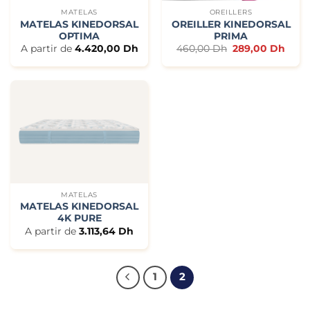
MATELAS
OREILLERS
MATELAS KINEDORSAL
OREILLER KINEDORSAL
OPTIMA
PRIMA
Le
Le
A partir de
4.420,00
Dh
460,00
Dh
289,00
Dh
prix
prix
initial
actue
était :
est :
460,00 Dh.
289,
MATELAS
MATELAS KINEDORSAL
4K PURE
A partir de
3.113,64
Dh
1
2