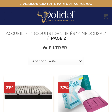
Passer
LIVRAISON GRATUITE PARTOUT AU MAROC
au
contenu
ACCUEIL
/
PRODUITS IDENTIFIÉS “KINEDORSAL”
/
PAGE 2
FILTRER
-31%
-37%