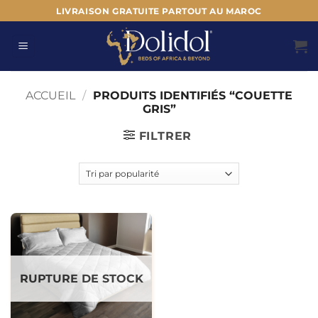
Passer
LIVRAISON GRATUITE PARTOUT AU MAROC
au
contenu
ACCUEIL
/
PRODUITS IDENTIFIÉS “COUETTE
GRIS”
FILTRER
RUPTURE DE STOCK