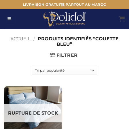
Passer
LIVRAISON GRATUITE PARTOUT AU MAROC
au
contenu
ACCUEIL
/
PRODUITS IDENTIFIÉS “COUETTE
BLEU”
FILTRER
RUPTURE DE STOCK